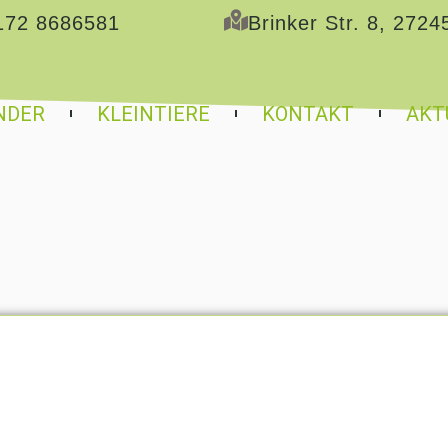
172 8686581
Brinker Str. 8, 2724
NDER
KLEINTIERE
KONTAKT
AKT